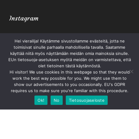
Instagram
Hei vierailija! Käytämme sivustollamme evästeitä, jotta ne
toimisivat sinulle parhaalla mahdollisella tavalla. Saatamme
käyttää niitä myös näyttämään meidän omia mainoksia sinulle.
EUn tietosuoja-asetuksen myötä meidän on varmistettava, että
olet tietoinen tästä käytännöstä.
Hi visitor! We use cookies in this webpage so that they would
Copyright ©2023 Restaurant Arken. Kaikki oikeudet
work the best way possible for you. We might use them to
pidätetään.
Lue tietosuojaseloste.
show our advertisements to you occasionally. EU's GDPR
Design
Luovien Agenttien Toimisto Oy
requires us to make sure you're familiar with this procedure.
Ok!
No
Tietosuojaseloste